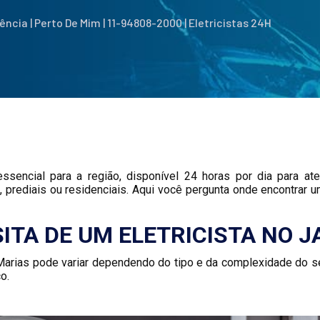
ência | Perto De Mim | 11-94808-2000 | Eletricistas 24H
essencial para a região, disponível 24 horas por dia para a
 prediais ou residenciais. Aqui você pergunta onde encontrar um
ITA DE UM ELETRICISTA NO 
s Marias pode variar dependendo do tipo e da complexidade do s
o.